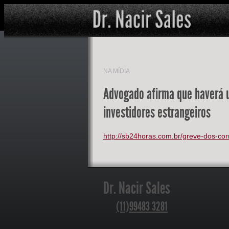
NA MÍDIA
Advogado afirma que haverá um
investidores estrangeiros
http://sb24horas.com.br/greve-dos-c
Dr. Nacir Sales
(11)99483 3281