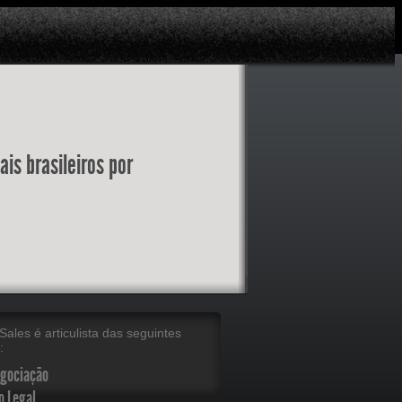
is brasileiros por
Sales é articulista das seguintes
:
egociação
o Legal