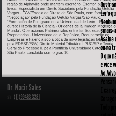
Ouvir on
região de Alphaville onde mantém escritório. Escritor, publicou 2
livros. Especialista em Direito Societário pela Fundação Getúlio
Ler o qu
Vargas - FGV/Escola de Direito de São Paulo, com formação e
"Negociação" pela Fundação Getúlio Vargas/São Paulo,
Nenhum 
“Formación de Postgrado en la Universidad de León – España –
curso: Historia de la Ciencia - Origenes de la Imagen Moderna d
sinais i
Mundo“, Operaciones Patrimoniales entre las Sociedades e sus
Proprietarios - Universidad de la República, Recuperação de
Assine 
Empresas e Falência sob a ótica da nova legislação falimentar
pela EDESP/FGV, Direito Material Tributário I PUC/SP e Teoria
ou na t
Geral do Processo II, pela Pontifícia Universidade Católica de
São Paulo, concluído com o grau 10.
O que n
e vice v
Ao Advo
Pensar 
Dr. Nacir Sales
E carre
(11)99483 3281
Coragem.
Todo pr
solução