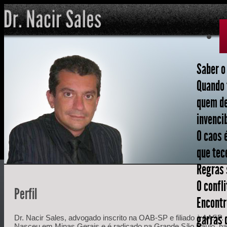
Saber o
Quando 
quem de
invenci
O caos 
que tec
Regras 
O confli
Perfil
Encontre
garras 
Dr. Nacir Sales, advogado inscrito na OAB-SP e filiado à AASP.
Nasceu em Minas Gerais e é radicado na Grande São Paulo, na