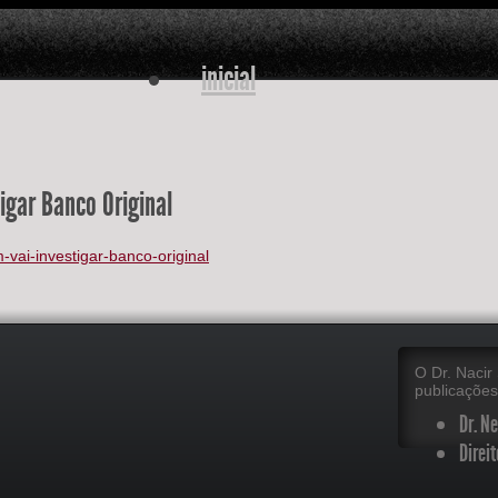
inicial
obras publicadas
igar Banco Original
-vai-investigar-banco-original
artigos
O Dr. Nacir 
publicações
contato
Dr. N
Direit
Um A