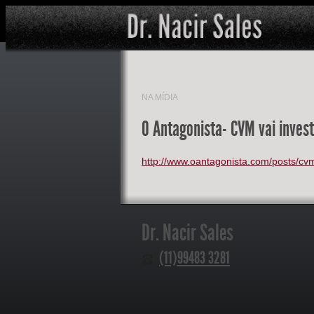
NA MÍDIA
O Antagonista- CVM vai invest
http://www.oantagonista.com/posts/cvm
Dr. Nacir Sales
(11)99483 3281